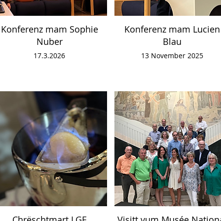
Konferenz mam Sophie
Konferenz mam Lucien
Nuber
Blau
17.3.2026
13 November 2025
Chrëschtmart LGE
Visitt vum Musée Nation