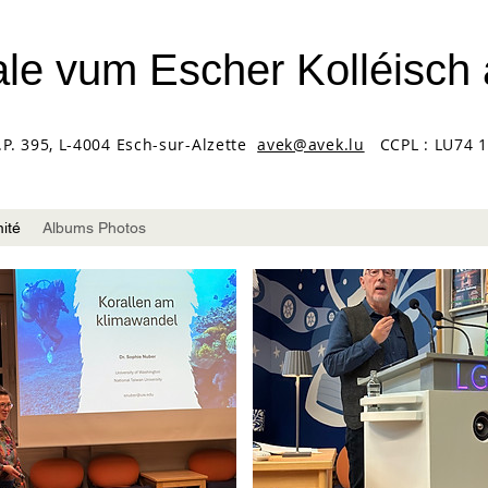
le vum Escher Kolléisch a
.P. 395, L-4004 Esch-sur-Alzette
avek@avek.lu
CCPL : LU74 1
ité
Albums Photos