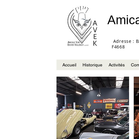
Amica
Adresse : B
F4668
Accueil
Historique
Activités
Com