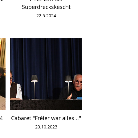
Superdreckskëscht
22.5.2024
4
Cabaret "Fréier war alles .."
20.10.2023