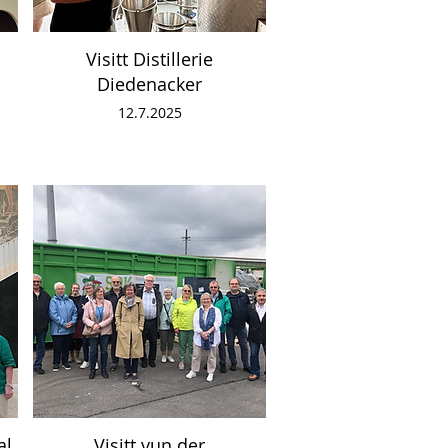
Visitt Distillerie
Diedenacker
12.7.2025
al
Visitt vun der