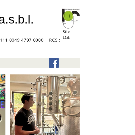
.s.b.l.
Site
LGE
111 0049 4797 0000 RCS :