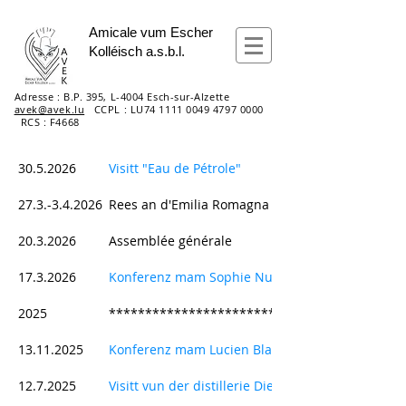
Amicale vum Escher
Kolléisch a.s.b.l.
Adresse : B.P. 395, L-4004 Esch-sur-Alzette
avek@avek.lu
CCPL : LU74
1111 0049 4797 0000
RCS : F4668
30.5.2026
Visitt "Eau de Pétrole"
27.3.-3.4.2026
Rees an d'Emilia Romagna - Bologna a Parma
20.3.2026
Assemblée générale
17.3.2026
Konferenz mam Sophie Nuber : Impakt vum Klim
2025
*****************************************
13.11.2025
Konferenz mam Lucien Blau
12.7.2025
Visitt vun der distillerie Diedenacker