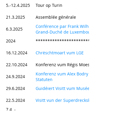
5.-12.4.2025
Tour op Turin
21.3.2025
Assemblée générale
Conférence par Frank Wilhelm : Victor Hugo Touri
6.3.2025
Grand-Duché de Luxembourg
2024
*****************************************
16.12.2024
Chrëschtmoart vum LGE
22.10.2024
Konferenz vum Régis Moes : d'Kolonialgeschicht
Konferenz vum Alex Bodry : nei Dispositiounen 
24.9.2024
Statuten
29.6.2024
Guidéiert Visitt vum Musée National de la Résis
22.5.2024
Visitt vun der Superdreckskëscht
7.4. -
Rees an de Lazio " Op de Spure vun den Etruske
14.4.2024
25.3.2024
Konferenz vum Pierre Haas : "Vu Musteren a Me